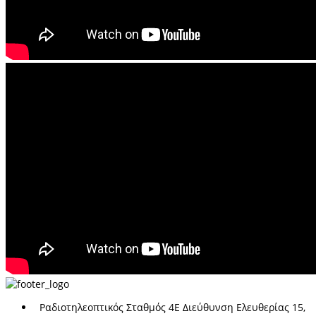
Ραδιοτηλεοπτικός Σταθμός 4Ε Διεύθυνση Ελευθερίας 15,