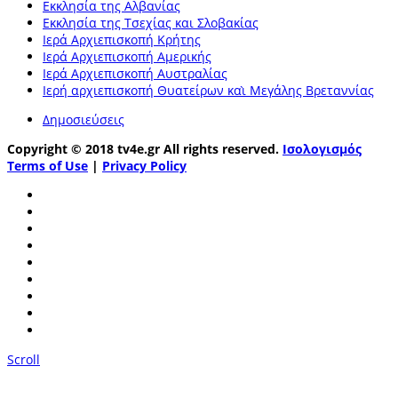
Εκκλησία της Αλβανίας
Εκκλησία της Τσεχίας και Σλοβακίας
Ιερά Αρχιεπισκοπή Κρήτης
Ιερά Αρχιεπισκοπή Αμερικής
Ιερά Αρχιεπισκοπή Αυστραλίας
Ιερή αρχιεπισκοπή Θυατείρων καὶ Μεγάλης Βρεταννίας
Δημοσιεύσεις
Copyright © 2018 tv4e.gr All rights reserved.
Ισολογισμός
Terms of Use
|
Privacy Policy
Scroll