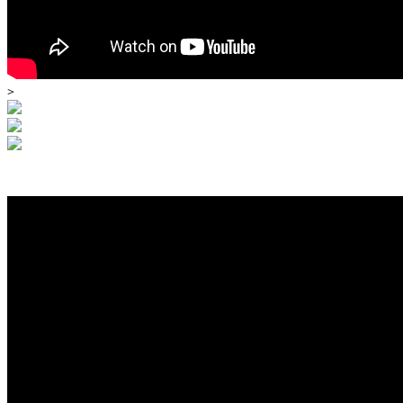
>
Καλως ήρθατε στην σελίδα του 4Ε.